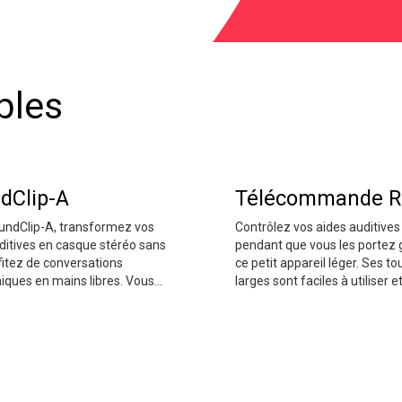
bles
dClip-A
Télécommande R
undClip-A, transformez vos
Contrôlez vos aides auditives
ditives en casque stéréo sans
pendant que vous les portez 
ofitez de conversations
ce petit appareil léger. Ses t
iques en mains libres. Vous
larges sont faciles à utiliser e
également prêter cet
permettent de régler rapidem
re polyvalent à une autre
volume de vos aides auditives
 et transmettre sa voix à vos
modifier leur programme en 
itives – ce qui est idéal pour
de votre situation.
tions très bruyantes. De plus,
p-A peut contrôler à distance