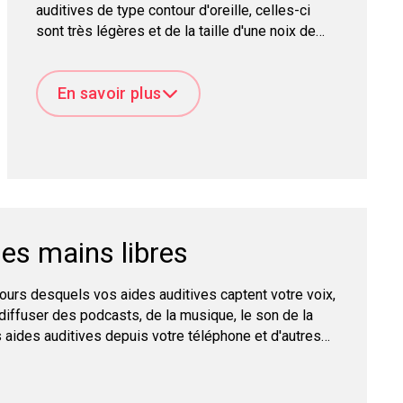
auditives de type contour d'oreille, celles-ci
sont très légères et de la taille d'une noix de
cajou, avec seulement 2,9 cm de long (1,14
pouce) et 1,2 cm de large (0,39 pouce).
En savoir plus
ues mains libres
urs desquels vos aides auditives captent votre voix,
iffuser des podcasts, de la musique, le son de la
 aides auditives depuis votre téléphone et d'autres
rgy.