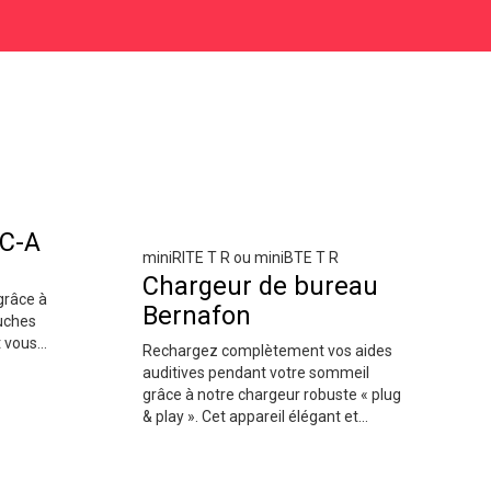
C-A
miniRITE T R ou miniBTE T R
Chargeur de bureau
grâce à
Bernafon
ouches
t vous
Rechargez complètement vos aides
ent le
auditives pendant votre sommeil
 et de
grâce à notre chargeur robuste « plug
fonction
& play ». Cet appareil élégant et
compact peut se poser discrètement
sur n'importe quelle surface et utilise
la technologie de charge inductive