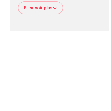
trouviez dans la nature, dans un café bondé ou à
En savoir plus
un concert de musique.