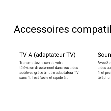
Accessoires compati
TV-A (adaptateur TV)
Soun
Transmettez le son de votre
Avec So
télévision directement dans vos aides
aides au
auditives grâce à notre adaptateur TV
fil et pr
sans fil. Il est facile et rapide à
téléphon
installer et vous pouvez l'associer à
pouvez 
un nombre illimité d'aides auditives
accessoi
Bernafon.
personne
aides aud
les situa
SoundCli