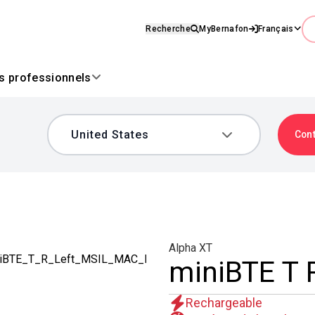
Recherche
MyBernafon
Français
es professionnels
Con
Alpha XT
miniBTE T 
Rechargeable