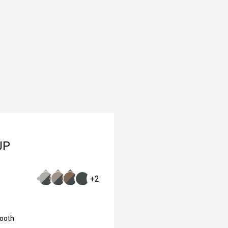
UP
+2
tooth