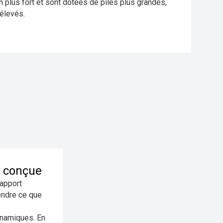
 plus fort et sont dotées de piles plus grandes,
 élevés.
t conçue
rapport
endre ce que
ynamiques. En