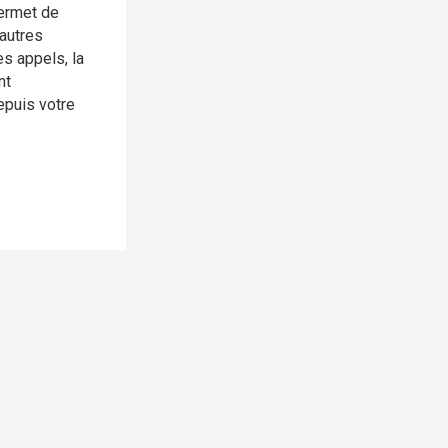
permet de
'autres
es appels, la
nt
epuis votre