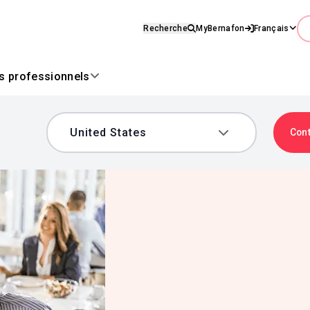
Recherche
MyBernafon
Français
es professionnels
Con