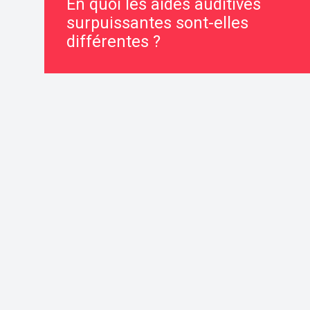
En quoi les aides auditives
surpuissantes sont-elles
différentes ?