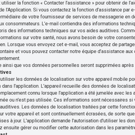
iliser la fonction « Contacter l’assistance » pour obtenir de l’a
de l’Application. Si vous contactez la fonction d’assistance par e-
termédiaire de votre fournisseur de services de messagerie en de
ux consommateurs. L’e-mail contiendra des informations techniqu
ris des informations techniques sur vos aides auditives. Comme l
informations sur votre santé, nous avons besoin de votre consent
ien. Lorsque vous envoyez cet e-mail, vous acceptez de partag
ontaire et vous pouvez contacter notre équipe d’assistance au
sentement.
 ainsi que vos données personnelles seront supprimées après 
tives
utiliser les données de localisation sur votre appareil mobile pou
dans l'application. L'appareil recueille des données de localisat
 emplacement connu lorsque l'application a été jumelée avec les
rmée ou n'est pas utilisée. Ces informations sont nécessaires si 
auditives. Les données de localisation traitées par cette foncti
r votre appareil et sont continuellement écrasées, de sorte que l
es à jour. L'application demande l'autorisation d'utiliser les do
 ensuite gérer ou modifier cette autorisation dans les paramètre
cast