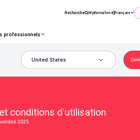
Recherche
MyBernafon
Français
es professionnels
Con
et conditions d'utilisation
novembre 2025.