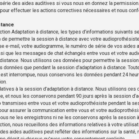
 série des aides auditives si vous nous en donnez la permissio
 pour effectuer les actions correctives nécessaires et nous co
stance
tion Adaptation à distance, les types d’informations suivants ser
n de permettre la session à distance avec votre audioprothésiste
se e-mail, votre audiogramme, le numéro de série de vos aides a
insi que les messages de chat échangés entre vous et votre audi
 distance. Nous utilisons ces données pour permettre la session 
 données que pendant la session d’adaptation à distance. Toutef
e est interrompue, nous conservons les données pendant 24 heu
ion.
atives à la session d’adaptation à distance. Nous utilisons ces
e, et nous les conservons pendant 90 jours après la session d’a
 transmises entre vous et votre audioprothésiste pendant la se
pour assurer la communication entre vous et votre audioprothés
nous ne les enregistrons ni ne les conservons après la session à
tion, nous recueillons des informations relatives à votre utilisa
n des aides auditives peut refléter des informations sur la santé,
 décrit ci-dessus qu'avec votre consentement explicite.