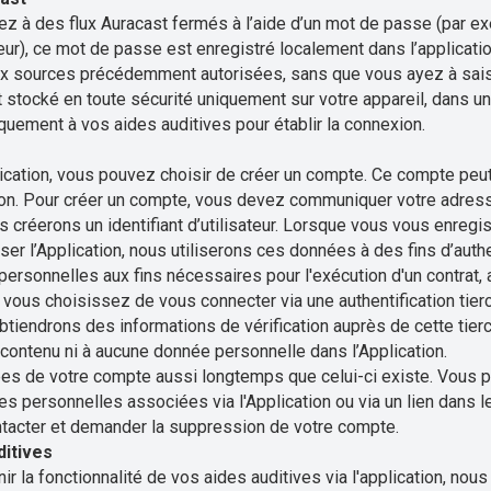
z à des flux Auracast fermés à l’aide d’un mot de passe (par e
seur), ce mot de passe est enregistré localement dans l’applicati
x sources précédemment autorisées, sans que vous ayez à sais
 stocké en toute sécurité uniquement sur votre appareil, dans 
iquement à vos aides auditives pour établir la connexion.
lication, vous pouvez choisir de créer un compte. Ce compte peut
ation. Pour créer un compte, vous devez communiquer votre adres
s créerons un identifiant d’utilisateur. Lorsque vous vous enregi
r l’Application, nous utiliserons ces données à des fins d’authen
ersonnelles aux fins nécessaires pour l'exécution d'un contrat, a
i vous choisissez de vous connecter via une authentification tier
tiendrons des informations de vérification auprès de cette tierc
 contenu ni à aucune donnée personnelle dans l’Application.
s de votre compte aussi longtemps que celui-ci existe. Vous 
s personnelles associées via l'Application ou via un lien dans 
acter et demander la suppression de votre compte.
ditives
nir la fonctionnalité de vos aides auditives via l'application, no