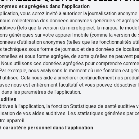
nonymes et agrégées dans l'application
plication, vous serez invité à autoriser la journalisation anony
 nous collecterons des données anonymes générales et agrégée
itives (tels que la version du micrologiciel, la marque, le modèl
ns génériques sur votre appareil mobile (comme la version du s
onnées d'utilisation anonymes (telles que les fonctionnalités uti
ns techniques sous forme de journaux et des données de localisa
nnelles et sous forme agrégée, de sorte qu'elles ne peuvent pas
idu. Nous utilisons ces données agrégées pour comprendre commen
s. Par exemple, nous analysons le moment où une fonction est gén
t utilisée. Cela nous aide à améliorer continuellement nos produit
e avec nous est entièrement facultatif et vous pouvez désactiver 
dans les paramètres de l'application.
auditive
tives à l'application, la fonction Statistiques de santé auditiv
ilisation de vos aides auditives. Les statistiques générées par ce
re appareil.
 caractère personnel dans l'application